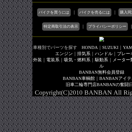
バイクを買うには
｜
バイクを売るには
｜
購入同
特定商取引法の表示
｜
プライバシーポリシー
車種別でパーツを探す
HONDA
｜
SUZUKI
｜
YA
エンジン
｜
排気系
｜
ハンドル
｜
ブレー
外装
｜
電装系
｜
吸気・燃料系
｜
駆動系
｜
メーター
ル
BANBAN無料会員登録
BANBAN車輌館
｜
BANBANアイ
旧車二輪専門店BANBANの奮闘
Copyright(C)2010 BANBAN All Righ