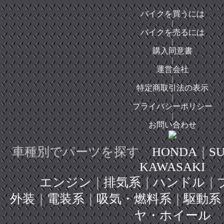
バイクを買うには
｜
バイクを売るには
｜
購入同意書
｜
運営会社
｜
特定商取引法の表示
｜
プライバシーポリシー
｜
お問い合わせ
車種別でパーツを探す
HONDA
｜
SU
KAWASAKI
エンジン
｜
排気系
｜
ハンドル
｜
外装
｜
電装系
｜
吸気・燃料系
｜
駆動系
ヤ・ホイール