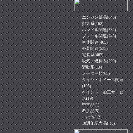
エンジン部品(646)
排気系(162)
ハンドル関連(332)
ブレーキ関連(245)
車体関連(465)
外装関連(535)
電装系(467)
吸気・燃料系(290)
駆動系(134)
メーター類(68)
タイヤ・ホイール関連
(105)
ペイント・加工サービ
ス(19)
中古品(1)
希少品(5)
その他(12)
10週年記念品!!(3)