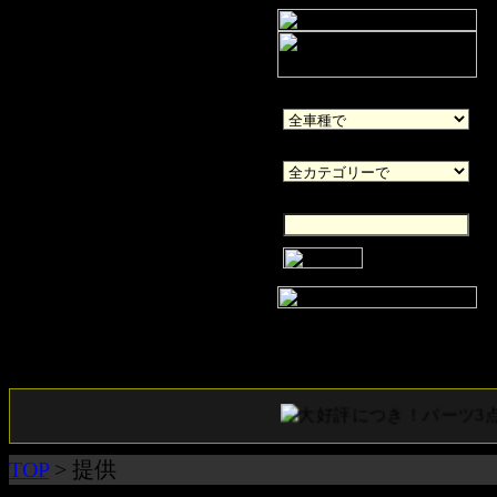
車種
カテゴリー
キーワード
ショッピングカート
現在買物カゴには何も入って
大好評につき！パーツ3点
TOP
> 提供