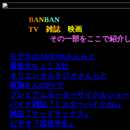
B
A
N
B
A
N
ではバイク・パーツ
様々な
TV
・
雑誌
・
映画
等の撮影にも
その一部をここで紹介し
・
モデルのAKEMIさんらと
・
看板犬ちょこ入社
・
オリエンタルラジオさんらと
・
軍鶏さんのPVで
・
プレミアムモーターサイクルショー
・
バイク雑誌『ミスターバイクBG』
・
雑誌『マッドマックス』
・
ビデオ『凶状半生』