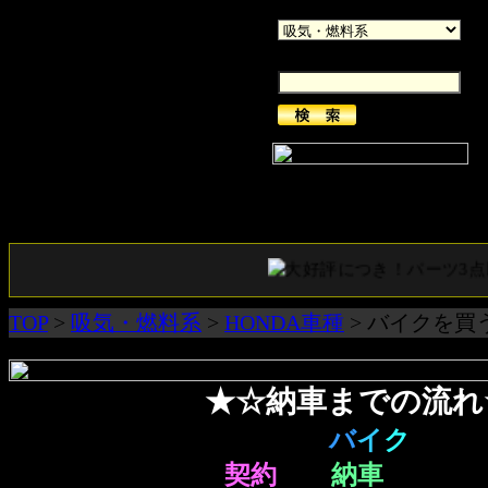
カテゴリー
キーワード
ショッピングカート
現在買物カゴには何も入って
大好評につき！パーツ3点以
TOP
>
吸気・燃料系
>
HONDA車種
> バイクを買
★☆納車までの流れ
簡単な流れですが、実際に
バ
イ
ク
を購
どのような手順で
契約
から
納車
になる