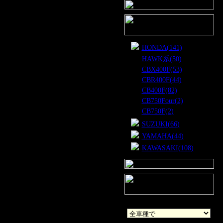
HONDA(141)
･
HAWK系(50)
･
CBX400F(53)
･
CBR400F(44)
･
CB400F(82)
･
CB750Four(2)
･
CB750F(2)
SUZUKI(66)
YAMAHA(44)
KAWASAKI(108)
車種