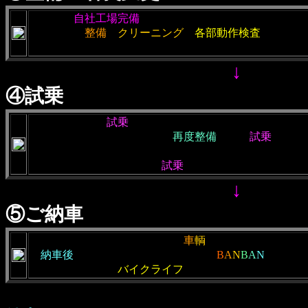
・当社は
自社工場完備
の為、コストも安く抑えられ、国
を持った、
整備
、
クリーニング
、
各部動作検査
を行って
・整備を行なっている段階で同時に名義変更も進めます
↓
④試乗
・名義変更後、
試乗
を行います。
・不具合が確認された場合は
再度整備
を行い
試乗
を繰り
が無いことを確認致します。
・さらに担当者以外の者が
試乗
を行い状態を確認します
↓
⑤ご納車
・店頭又は通販の方は陸送にて
車
輌
のお渡しとなります
・
納車後
も何かありましたらお気軽に
B
A
N
B
A
N
にご相
・お客様が快適な
バイクライフ
を送れます様に今後も全