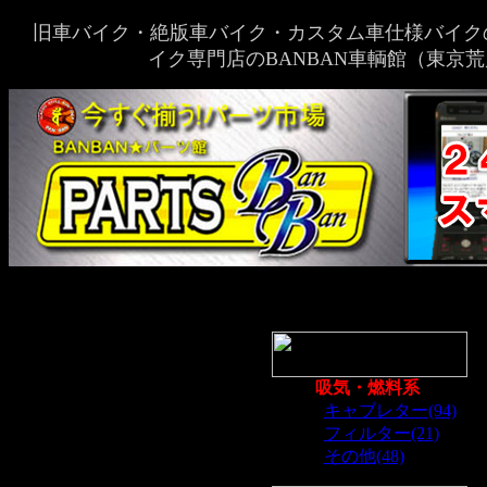
旧車バイク・絶版車バイク・カスタム車仕様バイク
イク専門店のBANBAN車輌館（東京
吸気・燃料系
･
キャブレター(94)
･
フィルター(21)
･
その他(48)