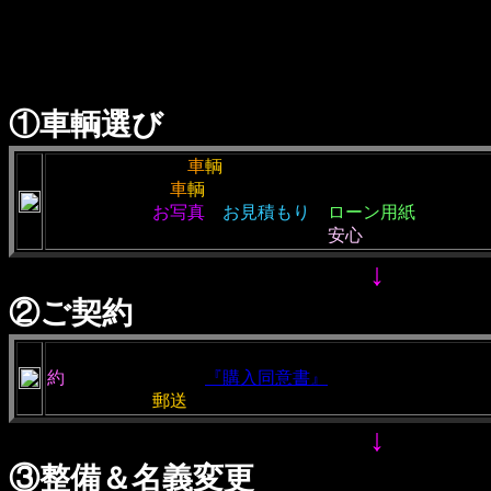
す。
ご参考程度に御覧ください。
①車輌選び
・当社にご希望の
車
輌
がありましたら、ご来店頂くか、
わせください。
車
輌
の詳しいご説明をさせていただきま
・通販の方は
お写真
、
お見積もり
、
ローン用紙
（ご希望
す。現車確認ができないお客様にも
安心
してご購入頂け
↓
②ご契約
・お支払い方法確認後（ローンの方は審査後）売買契約
約
となります。また
『購入同意書』
も御覧ください。
・通販の方は
郵送
にて（返信用の封筒を同封致します）
↓
③整備＆名義変更