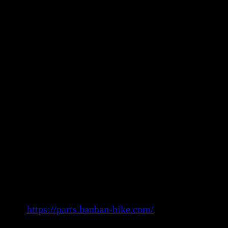
会員登録された場合、当サイトのメニュー「マイ
訂正が出来ます。
6.SSLの使用について
個人情報の入力時には、セキュリティ確保のため
妨害または改ざんされることを防ぐ目的でSSL(Secure S
使用しております。
※ SSLは情報を暗号化することで、盗聴防止や
する機能のことです。SSLを利用する事でより
可能となります。
7.お問合せ先
BANBAN
〒116-0013
東京都荒川区西日暮里2-49-9
TEL:03-3891-8198
URL:
https://parts.banban-bike.com/