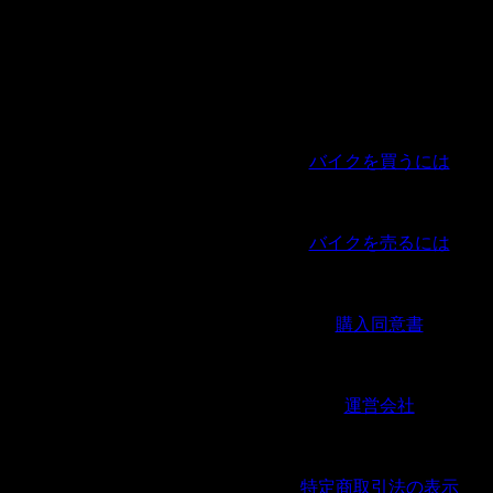
8.プライバシーポリシーの変更
当ショップでは、収集する個人情報の変更、利用
他プライバシーポリシーの変更を行う際は、当ペ
表とさせていただきます。
バイクを買うには
｜
バイクを売るには
｜
購入同意書
｜
運営会社
｜
特定商取引法の表示