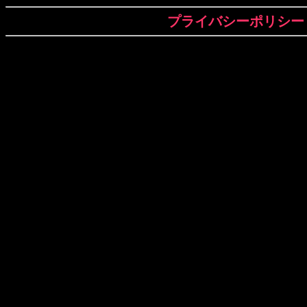
プライバシーポリシー
1.個人情報の定義
「個人情報」とは、生存する個人に関する情報で
れる氏名、生年月日その他の記述等により特定の
きるもの、及び他の情報と容易に照合することが
個人を識別することができることとなるものをい
2.個人情報の収集
当ショップでは商品のご購入、お問合せをされた
収集することがございます。
収集するにあたっては利用目的を明記の上、適法
す。
当ショップで収集する個人情報は以下の通りです