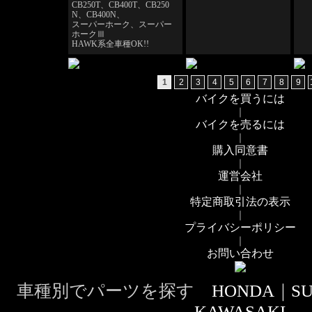
CB250T、CB400T、CB250
N、CB400N、
スーパーホーク、スーパー
ホークⅢ
HAWK系全車種OK!!
1
2
3
4
5
6
7
8
9
バイクを買うには
｜
バイクを売るには
｜
購入同意書
｜
運営会社
｜
特定商取引法の表示
｜
プライバシーポリシー
｜
お問い合わせ
車種別でパーツを探す
HONDA
｜
SU
KAWASAKI