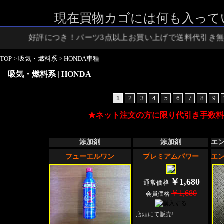
ショッピングカート
現在買物カゴには何も入って
大好評につき！パーツ3点以上お買い上げで送料代引き無料
TOP
>
吸気・燃料系
>
HONDA車種
吸気・燃料系
|
HONDA
1
2
3
4
5
6
7
8
9
★ネット注文の方に限り代引き手数料
添加剤
添加剤
エ
フューエルワン
プレミアムパワー
エ
￥1,680
通常価格
￥1,680
会員価格
店頭にて販売!