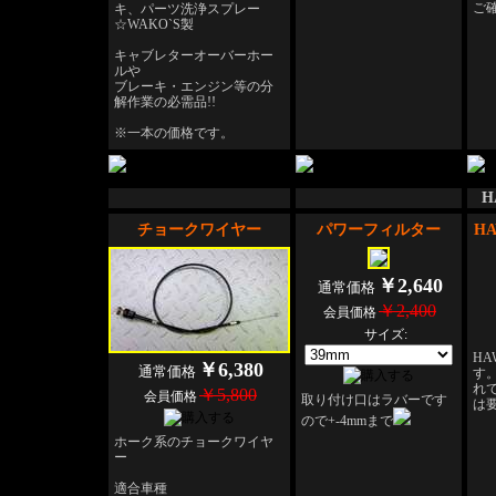
ご
キ、パーツ洗浄スプレー
☆WAKO`S製
キャブレターオーバーホー
ルや
ブレーキ・エンジン等の分
解作業の必需品!!
※一本の価格です。
H
チョークワイヤー
パワーフィルター
H
￥2,640
通常価格
￥2,400
会員価格
サイズ:
H
￥6,380
通常価格
す
れ
￥5,800
会員価格
取り付け口はラバーです
は要
ので+-4mmまで
ホーク系のチョークワイヤ
ー
適合車種