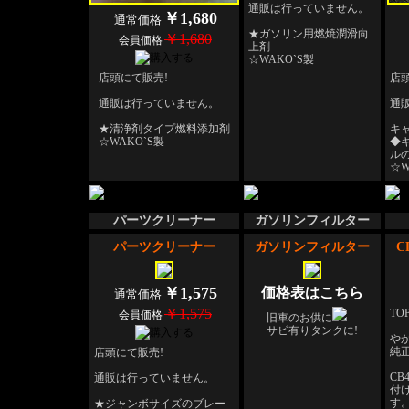
通販は行っていません。
￥1,680
通常価格
★ガソリン用燃焼潤滑向
￥1,680
会員価格
上剤
☆WAKO`S製
店頭にて販売!
店
通販は行っていません。
通
★清浄剤タイプ燃料添加剤
キ
☆WAKO`S製
◆
ルの
☆W
パーツクリーナー
ガソリンフィルター
パーツクリーナー
ガソリンフィルター
C
￥1,575
価格表はこちら
通常価格
￥1,575
T
会員価格
旧車のお供に
サビ有りタンクに!
や
純
店頭にて販売!
CB4
通販は行っていません。
付
す
★ジャンボサイズのブレー